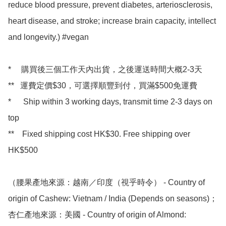
reduce blood pressure, prevent diabetes, arteriosclerosis, 
heart disease, and stroke; increase brain capacity, intellect 
and longevity.) #vegan

*     購買後三個工作天內出貨，之後運送時間大概2-3天

**   運費定價$30，可選擇順豐到付，買滿$500免運費

*      Ship within 3 working days, transmit time 2-3 days on 
top

**    Fixed shipping cost HK$30. Free shipping over 
HK$500 

（腰果產地來源：越南／印度（視乎時令） - Country of 
origin of Cashew: Vietnam / India (Depends on seasons)；
杏仁產地來源：美國 - Country of origin of Almond: 