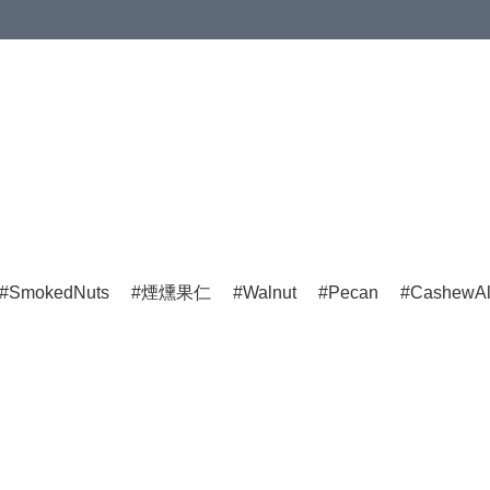
SmokedNuts
煙燻果仁
Walnut
Pecan
CashewA