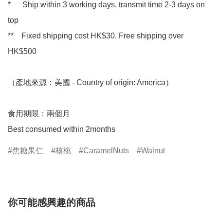
*      Ship within 3 working days, transmit time 2-3 days on 
top

**    Fixed shipping cost HK$30. Free shipping over 
HK$500 

（產地來源：美國 - Country of origin: America）

食用期限：兩個月

Best consumed within 2months
焦糖果仁
核桃
CaramelNuts
Walnut
你可能感興趣的商品